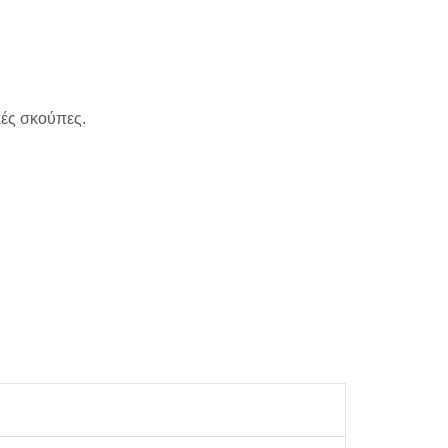
κές σκούπες.