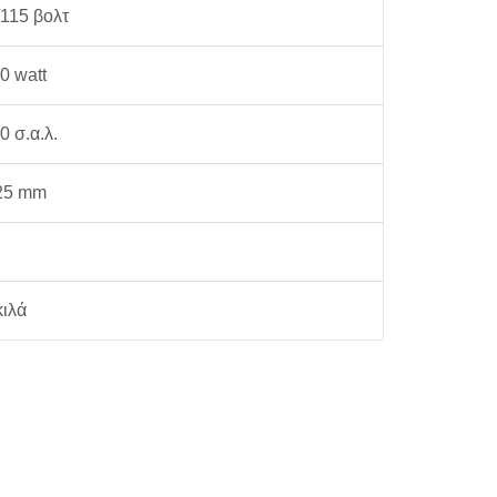
115 βολτ
0 watt
0 σ.α.λ.
25 mm
κιλά